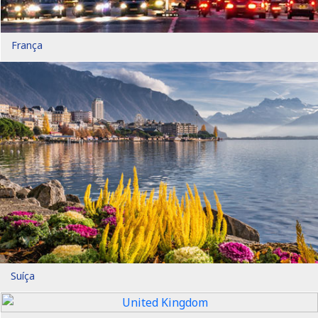
França
Suíça