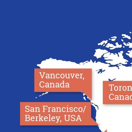
Cambridge
Londres-
Centro
Vancouver
Londres-
Toronto
Boston
Hampstead
São
Brighton
Francisco