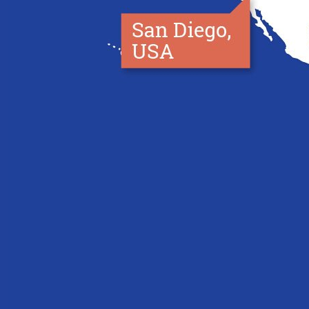
/
Zurique
Berkeley
Nova
York
San
Diego
Brisbane
Auckland