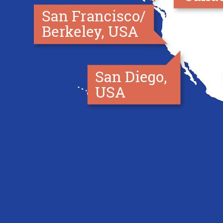
Londres
Toronto
Boston
Hampstead
San
Brighton
Francisco
/
Zurich
Berkeley
New
York
San
Diego
Brisbane