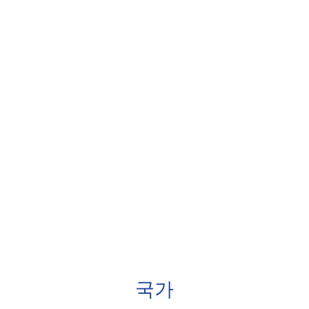
프랑스어 공부
국가