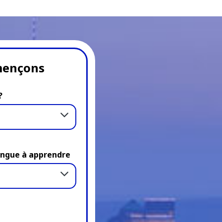
ençons
?
angue à apprendre