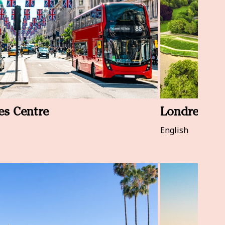
es Centre
Londres Ha
English