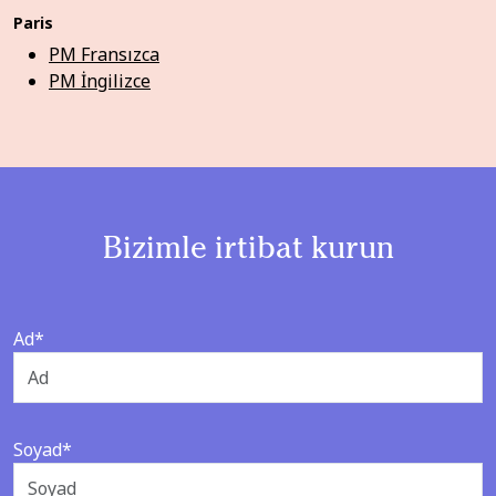
Paris
PM Fransızca
PM İngilizce
Bizimle irtibat kurun
Ad*
Soyad*