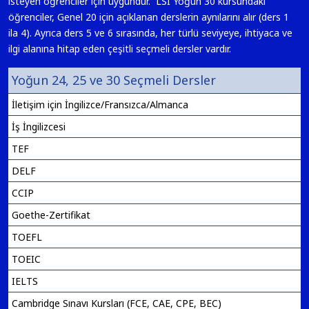
isteyen öğrenciler için uygundur. LSI Yoğun 30 kursundaki
öğrenciler, Genel 20 için açıklanan derslerin aynılarını alır (ders 1
ila 4). Ayrıca ders 5 ve 6 sırasında, her türlü seviyeye, ihtiyaca ve
ilgi alanına hitap eden çeşitli seçmeli dersler vardır.
Yoğun 24, 25 ve 30 Seçmeli Dersler
İletişim için İngilizce/Fransızca/Almanca
İş İngilizcesi
TEF
DELF
CCIP
Goethe-Zertifikat
TOEFL
TOEIC
IELTS
Cambridge Sınavı Kursları (FCE, CAE, CPE, BEC)