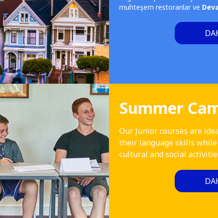
muhteşem restoranlar ve
Dev
DAH
Summer Camp
Our Junior courses are idea
their language skills while
cultural and social activitie
DAH