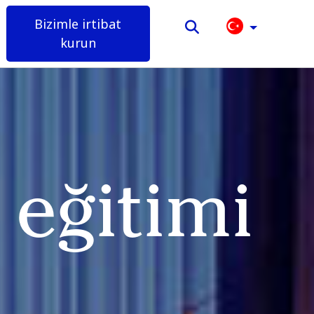
Bizimle irtibat
kurun
 eğitimi