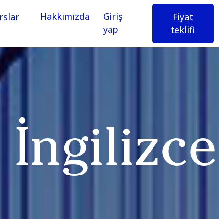
Hakkımızda
Giriş
Fiyat
rslar
yap
teklifi
İngilizce