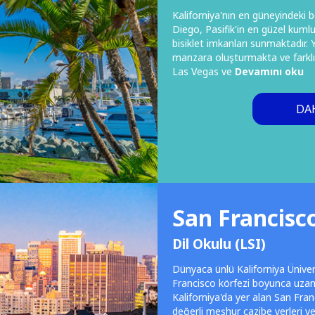
Kaliforniya'nın en güneyindeki 
Diego, Pasifik'in en güzel kumlu
bisiklet imkanları sunmaktadır.
manzara oluşturmakta ve farklı 
Las Vegas ve
Devamını oku
DAH
San Francisc
Dil Okulu (LSI)
Dünyaca ünlü Kaliforniya Üniver
Francisco körfezi boyunca uzana
Kaliforniya'da yer alan San Fran
değerli meşhur cazibe yerleri ve