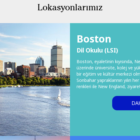
Lokasyonlarımız
Boston
Dil Okulu (LSI)
Boston, eyaletinin kıyısında, N
üzerinde üniversite, kolej ve 
bir eğitim ve kültür merkezi olm
Sonbahar yapraklarının yılın h
renkleri ile New England, ziyar
DAH