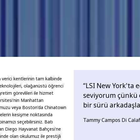
verici kentlerinin tam kalbinde
“LSI New York'ta 
teknolojileri, olağanüstü öğrenci
etim görevlileri ile hizmet
seviyorum çünkü 
rsitesi'nin Manhattan
bir sürü arkadaşlar
umuzu veya Boston'da Chinatown
llelerin kesişme noktasında
Tammy Campos Di Calafio
amızı seçebilirsiniz. Batı
 San Diego Hayvanat Bahçesi'ne
de olan okulumuz ile prestijli