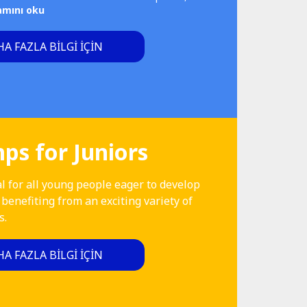
amını oku
A FAZLA BILGI IÇIN
s for Juniors
l for all young people eager to develop
 benefiting from an exciting variety of
s.
A FAZLA BILGI IÇIN