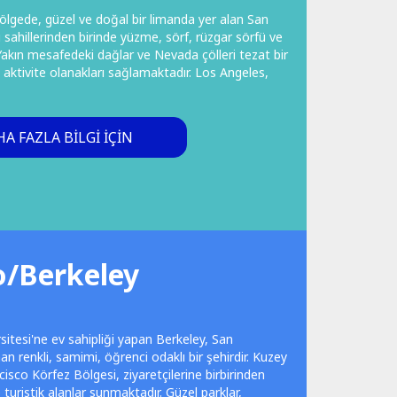
bölgede, güzel ve doğal bir limanda yer alan San
 sahillerinden birinde yüzme, sörf, rüzgar sörfü ve
 Yakın mesafedeki dağlar ve Nevada çölleri tezat bir
aktivite olanakları sağlamaktadır. Los Angeles,
A FAZLA BILGI IÇIN
o/Berkeley
sitesi'ne ev sahipliği yapan Berkeley, San
n renkli, samimi, öğrenci odaklı bir şehirdir. Kuzey
cisco Körfez Bölgesi, ziyaretçilerine birbirinden
 turistik alanlar sunmaktadır. Güzel parklar,