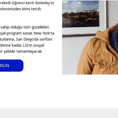
eketli öğrenci kenti Berkeley'in
rkezimizden birini tercih
 sahip olduğu tüm güzellikleri
osyal program sunar. New York'ta
turlarına, San Diego'da sörften
lerine kadar, LSI'ın sosyal
ir şekilde tamamlayacak.
URUN