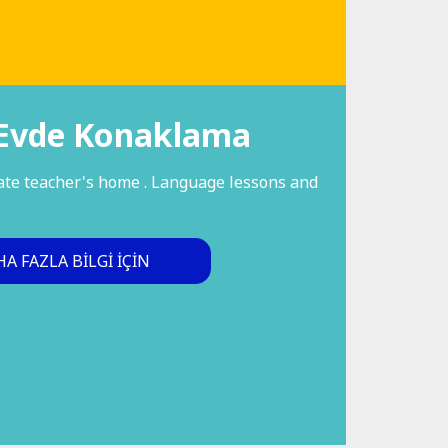
Evde Konaklama
vate teacher's home . Language lessons and
A FAZLA BILGI IÇIN