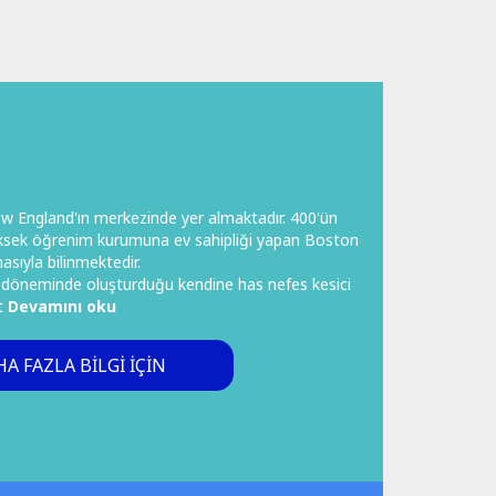
ew England'ın merkezinde yer almaktadır. 400'ün
yüksek öğrenim kurumuna ev sahipliği yapan Boston
asıyla bilinmektedir.
er döneminde oluşturduğu kendine has nefes kesici
et
Devamını oku
A FAZLA BILGI IÇIN