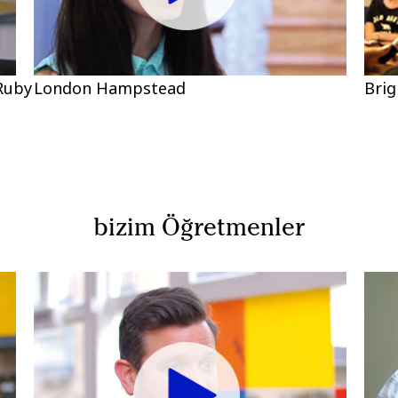
Ruby
London Hampstead
Bri
bizim Öğretmenler