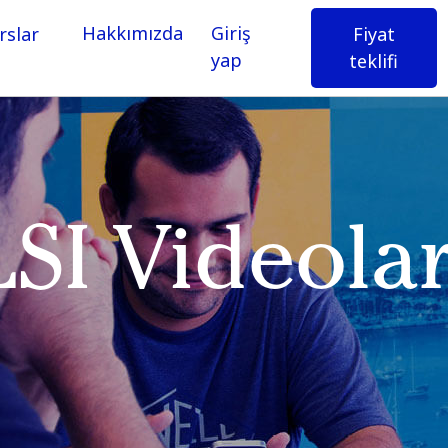
Hakkımızda
Giriş
Fiyat
rslar
yap
teklifi
LSI Videolar