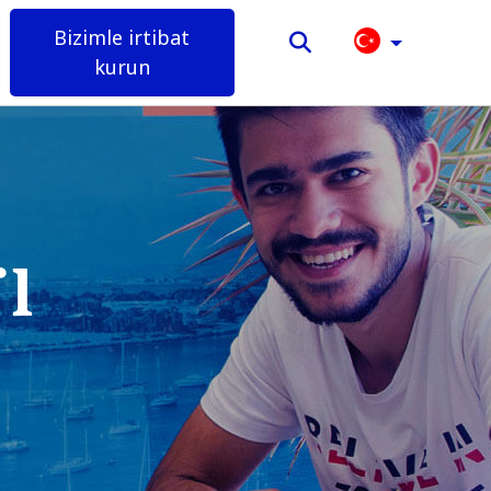
Bizimle irtibat
kurun
ı