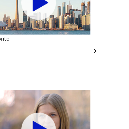
onto
Brisbane