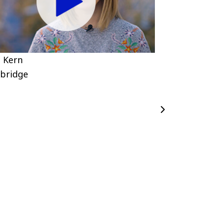
 Kern
Sabine Laus
bridge
Cambridge