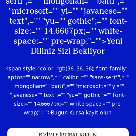
serif",="" "mongolian="" baiti",=""
"microsoft="" yi="" "javanese=""
text",="" "yu="" gothic";="" font-
size:="" 14.6667px;="" white-
space:="" pre-wrap;"="">Yeni
Diliniz Sizi Bekliyor
<span style="color: rgb(36, 36, 36); font-family: "
aptos="" narrow",="" calibri,="" "sans-serif",=""
"mongolian="" baiti",="" "microsoft="" yi=""
"javanese="" text",="" "yu="" gothic";="" font-
size:="" 14.6667px;="" white-space:="" pre-
wrap;"="">Bugun Kursa kayit olun.
BIZIMLE IRTIBAT KURUN