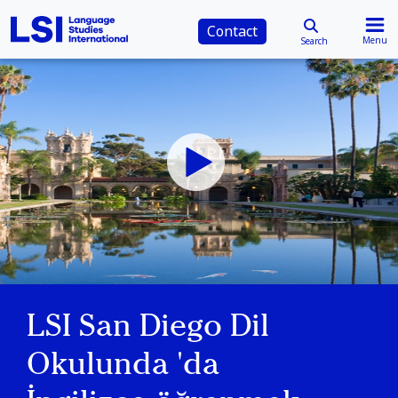
Contact
Menu
Search
LSI San Diego Dil
Okulunda 'da