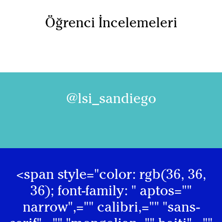
Öğrenci İncelemeleri
@lsi_sandiego
<span style="color: rgb(36, 36,
36); font-family: " aptos=""
narrow",="" calibri,="" "sans-