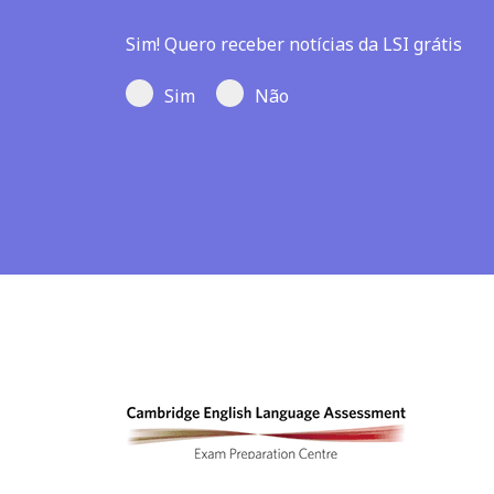
Sim! Quero receber notícias da LSI grátis
Sim
Não