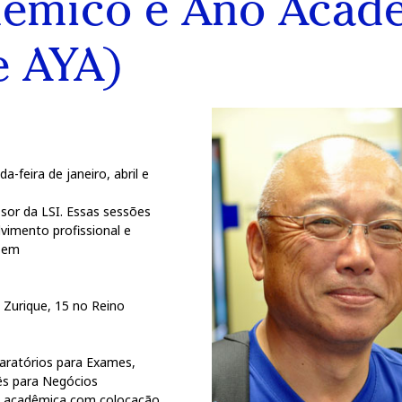
dêmico e Ano Acad
e AYA)
-feira de janeiro, abril e
sor da LSI. Essas sessões
vimento profissional e
o em
Zurique, 15 no Reino
paratórios para Exames,
lês para Negócios
ria acadêmica com colocação