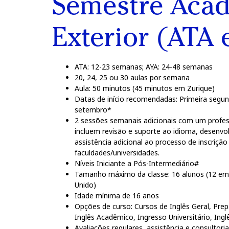
Semestre Aca
Exterior (ATA 
ATA: 12-23 semanas; AYA: 24-48 semanas
20, 24, 25 ou 30 aulas por semana
Aula: 50 minutos (45 minutos em Zurique)
Datas de início recomendadas: Primeira segunda
setembro*
2 sessões semanais adicionais com um profes
incluem revisão e suporte ao idioma, desenvol
assistência adicional ao processo de inscriçã
faculdades/universidades.
Níveis Iniciante a Pós-Intermediário#
Tamanho máximo da classe: 16 alunos (12 em 
Unido)
Idade mínima de 16 anos
Opções de curso: Cursos de Inglês Geral, Pre
Inglês Acadêmico, Ingresso Universitário, Ing
Avaliações regulares, assistência e consulto