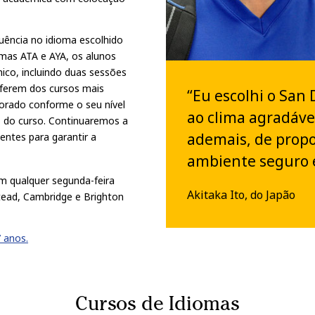
luência no idioma escolhido
as ATA e AYA, os alunos
co, incluindo duas sessões
iferem dos cursos mais
“Eu escolhi o San
borado conforme o seu nível
ao clima agradável
o do curso. Continuaremos a
ademais, de prop
entes para garantir a
ambiente seguro e
m qualquer segunda-feira
Akitaka Ito, do Japão
tead, Cambridge e Brighton
 anos.
Cursos de Idiomas