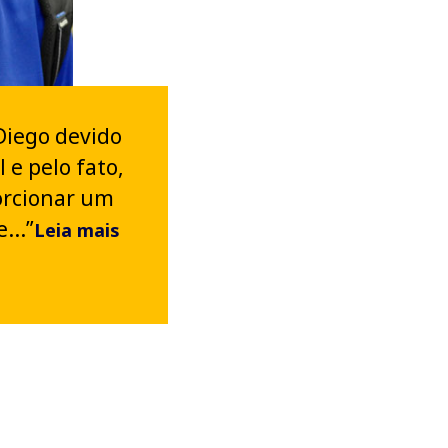
 Diego devido
 e pelo fato,
orcionar um
...”
Leia mais