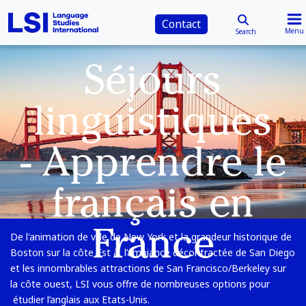
Contact
Menu
Search
Séjours
linguistiques
- Apprendre le
français en
France
De l'animation de ville de New York et la grandeur historique de
Boston sur la côte Est à l’ambiance décontractée de San Diego
et les innombrables attractions de San Francisco/Berkeley sur
la côte ouest, LSI vous offre de nombreuses options pour
étudier l’anglais aux Etats-Unis.