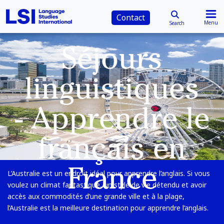
Contact
Menu
Search
Séjours
linguistiques
- Apprendre le
français en
France
L’Australie est un endroit idéal pour apprendre l’anglais. Si vous
voulez un climat fantastique, un style de vie détendu et avoir
accès aux commodités d’une grande ville et à la plage,
l’Australie est la meilleure destination pour apprendre l’anglais.