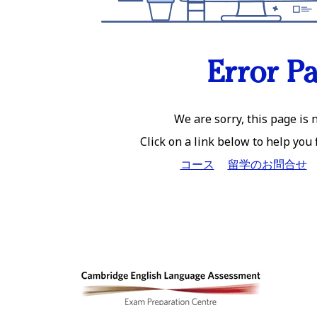
Error P
We are sorry, this page is n
Click on a link below to help you
コース
留学のお問合せ