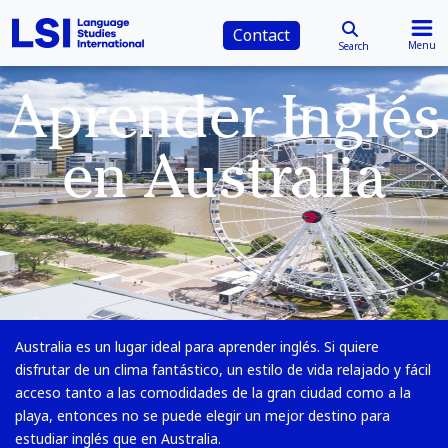
Contact
Menu
Search
Aprender Inglés
en Australia
Australia es un lugar ideal para aprender inglés. Si quiere
disfrutar de un clima fantástico, un estilo de vida relajado y fácil
acceso tanto a las comodidades de la gran ciudad como a la
playa, entonces no se puede elegir un mejor destino para
estudiar inglés que en Australia.