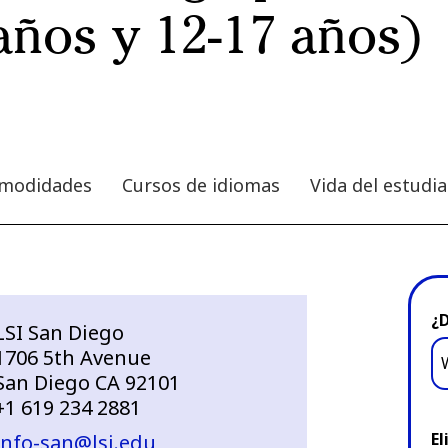
años y 12-17 años)
comodidades
Cursos de idiomas
Vida del estudi
¿
LSI San Diego
1706 5th Avenue
San Diego CA 92101
+1 619 234 2881
El
info-san@lsi.edu