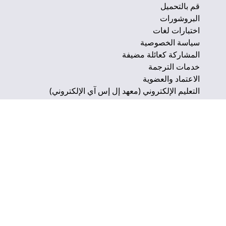
قم بالتحميل
البروشورات
اختبارات لغات
سياسة الخصوصية
المشاركة كعائلة مضيفة
خدمات الترجمة
الاعتماد والعضوية
التعليم الإلكتروني (معهد إل إس آي الإلكتروني)
ادرس اللغة في الخارج
السكن
الأنشطة الاجتماعية
مدونة إل إس إي
المكتب المسجل:
19-21 Ridgmount Street,
London, WC1E 7AH.
Registered number: 846983