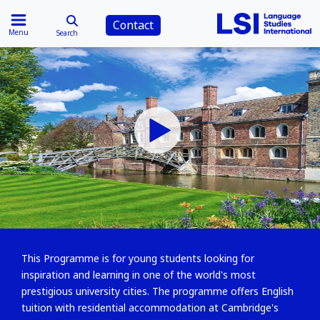
Contact
Menu
Search
This Programme is for young students looking for
inspiration and learning in one of the world's most
prestigious university cities. The programme offers English
tuition with residential accommodation at Cambridge's