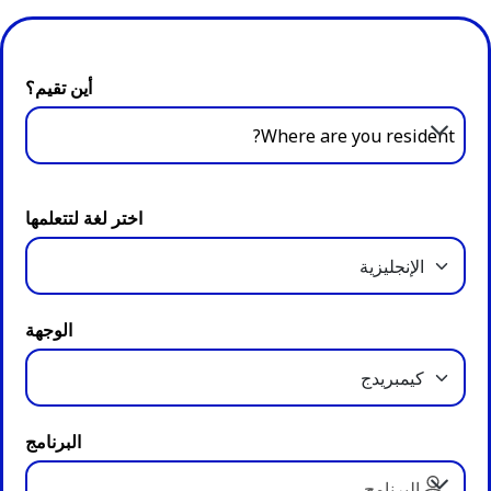
أين تقيم؟
Where are you resident?
اختر لغة لتتعلمها
الوجهة
البرنامج
البرنامج