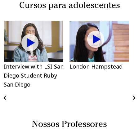
Cursos para adolescentes
Interview with LSI San
London Hampstead
B
Diego Student Ruby
San Diego
Nossos Professores