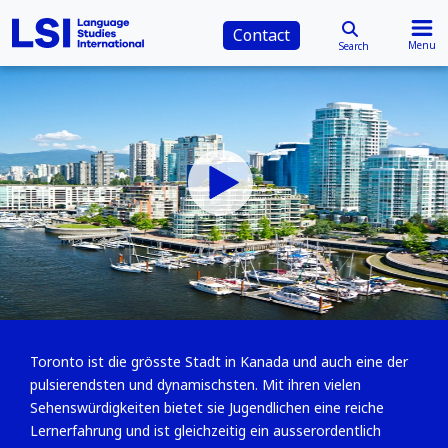
Contact
Menu
Search
Toronto ist die grösste Stadt in Kanada und auch eine der
pulsierendsten und dynamischsten. Mit ihren vielen
Sehenswürdigkeiten bietet sie Jugendlichen eine reiche
Lernerfahrung und ist gleichzeitig ein ausserordentlich