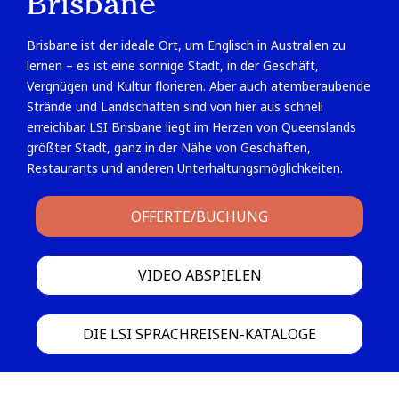
Brisbane
Brisbane ist der ideale Ort, um Englisch in Australien zu
lernen – es ist eine sonnige Stadt, in der Geschäft,
Vergnügen und Kultur florieren. Aber auch atemberaubende
Strände und Landschaften sind von hier aus schnell
erreichbar. LSI Brisbane liegt im Herzen von Queenslands
größter Stadt, ganz in der Nähe von Geschäften,
Restaurants und anderen Unterhaltungsmöglichkeiten.
OFFERTE/BUCHUNG
VIDEO ABSPIELEN
DIE LSI SPRACHREISEN-KATALOGE